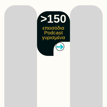
>150
επεισόδια
Podcast
γυρισμένα
➔